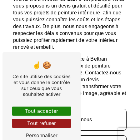
vous proposons un devis gratuit et détaillé pour
tous vos projets de peinture intérieure, afin que
vous puissiez connaître les coûts et les étapes
des travaux. De plus, nous nous engageons à
respecter les délais convenus pour que vous
puissiez profiter rapidement de votre intérieur
rénové et embelli.
N'hésitez plus, faites confiance à Beltran
Peinture pour tous vos travaux de peinture
intérieure à Saint Jean de Luz. Contactez-nous
Ce site utilise des cookies
dès aujourd'hui pour obtenir un devis
et vous donne le contrôle
personnalisé et commencer à transformer votre
sur ceux que vous
intérieur en un espace à votre image, agréable et
souhaitez activer
accueillant.
Tout accepter
Contactez-nous
Tout refuser
Personnaliser