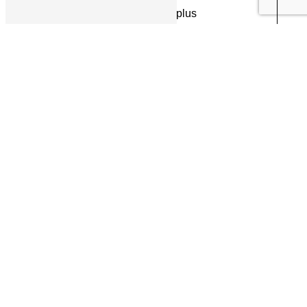
En savoir plus
Adresse
67 Avenue du Maréchal Juin
64200 Biarritz