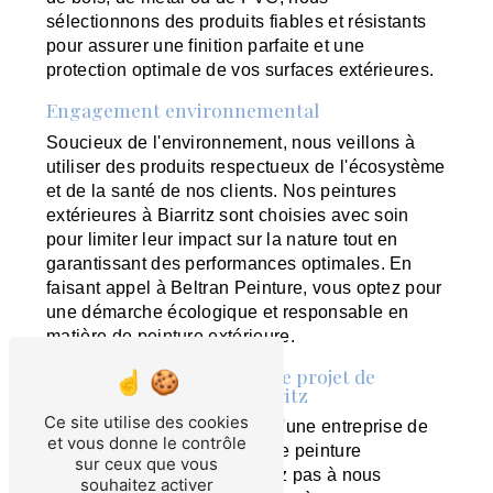
sélectionnons des produits fiables et résistants
pour assurer une finition parfaite et une
protection optimale de vos surfaces extérieures.
Engagement environnemental
Soucieux de l'environnement, nous veillons à
utiliser des produits respectueux de l'écosystème
et de la santé de nos clients. Nos peintures
extérieures à Biarritz sont choisies avec soin
pour limiter leur impact sur la nature tout en
garantissant des performances optimales. En
faisant appel à Beltran Peinture, vous optez pour
une démarche écologique et responsable en
matière de peinture extérieure.
Contactez-nous pour votre projet de
peinture extérieure à Biarritz
Ce site utilise des cookies
Si vous êtes à la recherche d'une entreprise de
et vous donne le contrôle
confiance pour vos travaux de peinture
sur ceux que vous
extérieure à Biarritz, n'hésitez pas à nous
souhaitez activer