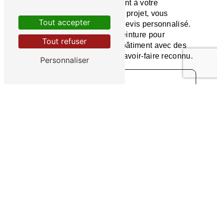
contacter. Notre équipe se tient à votre
disposition pour étudier votre projet, vous
Tout accepter
conseiller et vous établir un devis personnalisé.
Faites confiance à Beltran Peinture pour
Tout refuser
sublimer l'extérieur de votre bâtiment avec des
prestations de qualité et un savoir-faire reconnu.
Personnaliser
Contactez-nous
En savoir plus