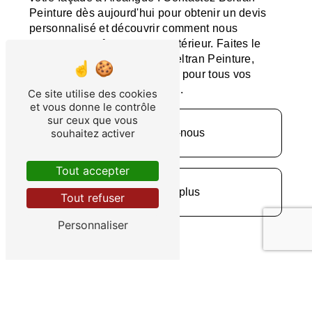
Peinture dès aujourd'hui pour obtenir un devis
personnalisé et découvrir comment nous
pouvons transformer votre extérieur. Faites le
choix de l'excellence avec Beltran Peinture,
votre partenaire de confiance pour tous vos
projets de peinture extérieure.
Ce site utilise des cookies
et vous donne le contrôle
sur ceux que vous
Contactez-nous
souhaitez activer
Tout accepter
En savoir plus
Tout refuser
Personnaliser