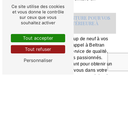
partenaire de confiance.
Ce site utilise des cookies
et vous donne le contrôle
sur ceux que vous
CONTACTEZ BELTRAN PEINTURE POUR VOS
souhaitez activer
TRAVAUX DE PEINTURE EXTÉRIEURE À
BAYONNE
Tout accepter
Vous souhaitez donner un coup de neuf à vos
façades à Bayonne ? Faites appel à Beltran
Tout refuser
Peinture et bénéficiez d'un service de qualité,
réalisé par des professionnels passionnés.
Personnaliser
Contactez-nous dès maintenant pour obtenir un
devis personnalisé et lancez-vous dans votre
projet de peinture extérieure en toute sérénité.
Contactez-nous
En savoir plus